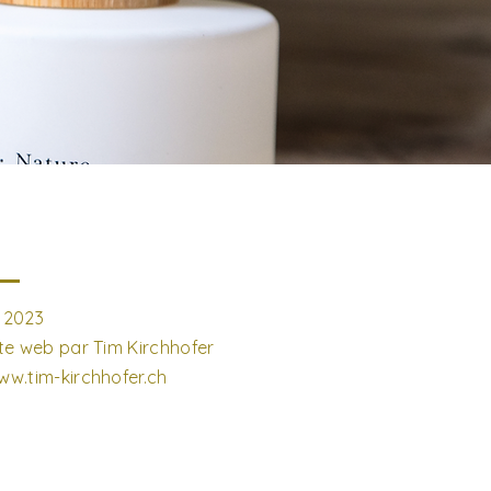
 2023
ite web par Tim Kirchhofer
ww.tim-kirchhofer.ch