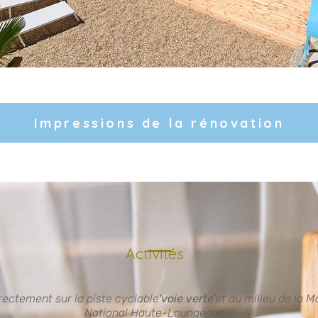
Impressions de la rénovation
Activités
irectement sur la piste cyclable
'voie verte'
et au milieu de la 
National Haute-Loungedoc