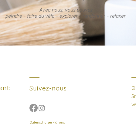
Avec nous, vous pouvez
peindre -
faire du
vélo - explorer - randonner - relaxer
ent:
Suivez-nous
©
S
w
Datenschutzerklärung