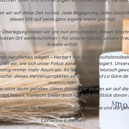
hichten teilen und Erinnerungen entstehen lassen, die blei
ken wir auf diese Zeit zurück. Jede Begegnung, jedes Gespr
diesen Ort auf seine ganz eigene Weise geprägt.
r Überlegung haben wir uns nun entschieden, diesen Abschn
privaten Ort weiterzuführen – für unsere Familie, unsere Fr
kreativ erfüllt.
ren beruflichen Wegen – Herbert mit seinen Bauholzmöbeln
üren wir, wie sich unser Fokus zunehmend verlagert. Unsere
eitig immer mehr Raum ein. So ist in uns der Wunsch gewa
sster diesen Herzensprojekten zu widmen und La Gare de l
auszurichten.
s nicht leicht gefallen. Umso dankbarer blicken wir auf die 
ägt haben. Vielleicht bleibt auch für Euch ein Stück davon 
h von Herzen für Euer Vertrauen, Eure Besuche und die ge
Catherine & Herbert