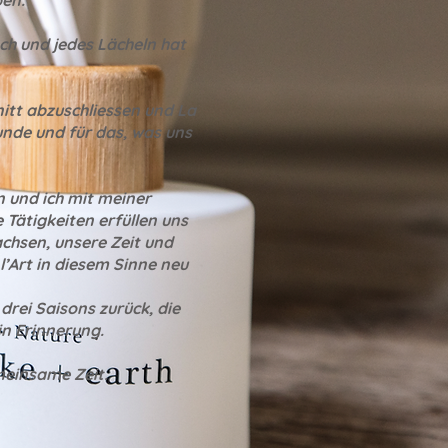
ben.
äch und jedes Lächeln hat
itt abzuschliessen und La
eunde und für das, was uns
 und ich mit meiner
 Tätigkeiten erfüllen uns
chsen, unsere Zeit und
’Art in diesem Sinne neu
drei Saisons zurück, die
in Erinnerung.
meinsame Zeit.