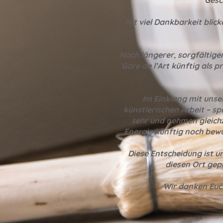
Gesc
Mit viel Dankbarkeit blic
Nach längerer, sorgfältige
Gare de l’Art künftig als 
Im Einklang mit unse
künstlerischen Arbeit – sp
sehr und nehmen gleichz
Energie künftig noch bewu
Diese Entscheidung ist un
diesen Ort gepr
Wir danken Euc