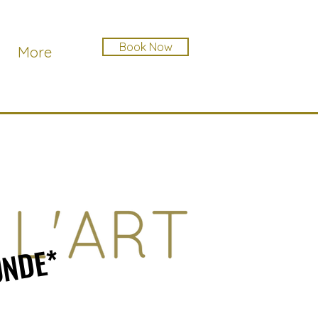
Book Now
More
UNDE*
UNDE*